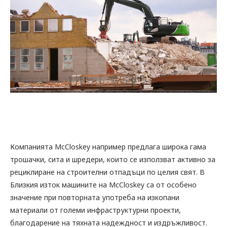
Компанията McCloskey например предлага широка гама
трошачки, сита и шредери, които се използват активно за
рециклиране на строителни отпадъци по целия свят. В
Близкия изток машините на McCloskey са от особено
значение при повторната употреба на изкопани
материали от големи инфраструктурни проекти,
благодарение на тяхната надеждност и издръжливост.