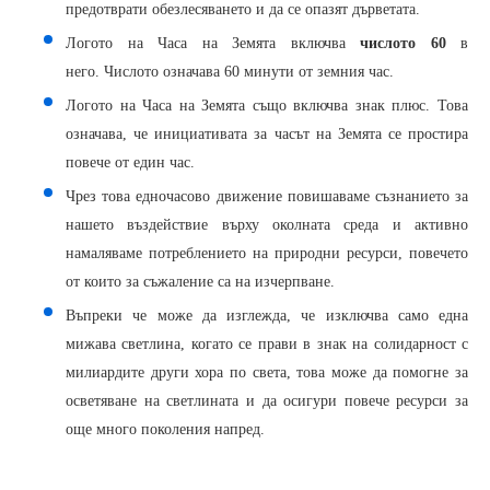
предотврати обезлесяването и да се опазят дърветата.
Логото на Часа на Земята включва
числото 60
в
него. Числото означава 60 минути от земния час.
Логото на Часа на Земята също включва знак плюс. Това
означава, че инициативата за часът на Земята се простира
повече от един час.
Чрез това едночасово движение повишаваме съзнанието за
нашето въздействие върху околната среда и активно
намаляваме потреблението на природни ресурси, повечето
от които за съжаление са на изчерпване.
Въпреки че може да изглежда, че изключва само една
мижава светлина, когато се прави в знак на солидарност с
милиардите други хора по света, това може да помогне за
осветяване на светлината и да осигури повече ресурси за
още много поколения напред.