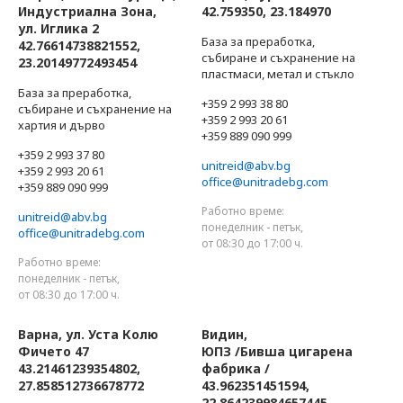
Индустриална Зона,
42.759350, 23.184970
ул. Иглика 2
База за преработка,
42.76614738821552,
събиране и съхранение на
23.20149772493454
пластмаси, метал и стъкло
База за преработка,
+359 2 993 38 80
събиране и съхранение на
+359 2 993 20 61
хартия и дърво
+359 889 090 999
+359 2 993 37 80
unitreid@abv.bg
+359 2 993 20 61
office@unitradebg.com
+359 889 090 999
Работно време:
unitreid@abv.bg
понеделник - петък,
office@unitradebg.com
от 08:30 до 17:00 ч.
Работно време:
понеделник - петък,
от 08:30 до 17:00 ч.
Варна, ул. Уста Колю
Видин,
Фичето 47
ЮПЗ /Бивша цигарена
43.21461239354802,
фабрика /
27.858512736678772
43.962351451594,
22.864239984657445