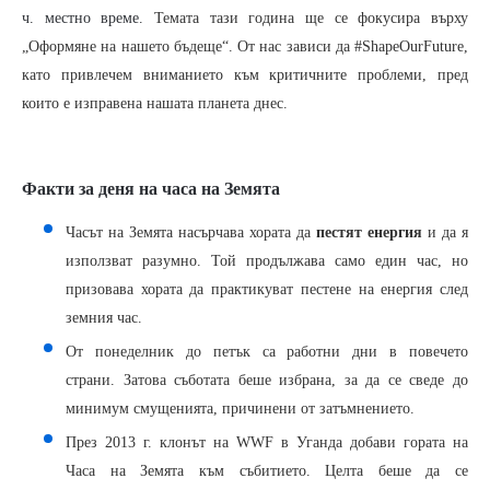
ч. местно време.
Темата тази година ще се фокусира върху
„Оформяне на нашето бъдеще“. От нас зависи да #ShapeOurFuture,
като привлечем вниманието към критичните проблеми, пред
които е изправена нашата планета днес.
Факти за деня на часа на Земята
Часът на Земята насърчава хората да
пестят енергия
и да я
използват разумно. Той продължава само един час, но
призовава хората да практикуват пестене на енергия след
земния час.
От понеделник до петък са работни дни в повечето
страни. Затова съботата беше избрана, за да се сведе до
минимум смущенията, причинени от затъмнението.
През 2013 г. клонът на WWF в Уганда добави гората на
Часа на Земята към събитието. Целта беше да се