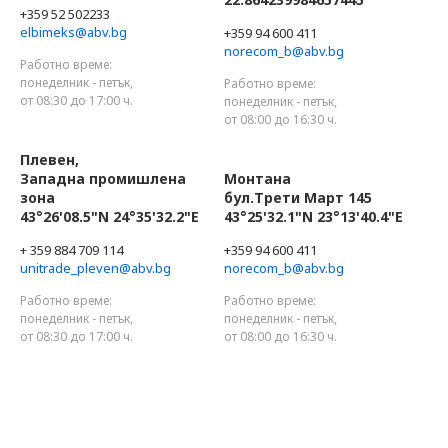
+359 52 502233
elbimeks@abv.bg
+359 94 600 411
norecom_b@abv.bg
Работно време:
понеделник - петък,
Работно време:
от 08:30 до 17:00 ч.
понеделник - петък,
от 08:00 до 16:30 ч.
Плевен,
Западна промишлена
Монтана
зона
бул.Трети Март 145
43°26'08.5"N 24°35'32.2"E
43°25'32.1"N 23°13'40.4"E
+ 359 884 709 114
+359 94 600 411
unitrade_pleven@abv.bg
norecom_b@abv.bg
Работно време:
Работно време:
понеделник - петък,
понеделник - петък,
от 08:30 до 17:00 ч.
от 08:00 до 16:30 ч.