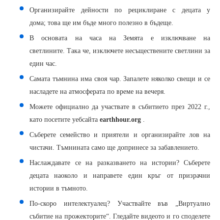
Организирайте дейности по рециклиране с децата у
дома; това ще им бъде много полезно в бъдеще.
В основата на часа на Земята е изключване на
светлините. Така че, изключете несъществените светлини за
един час.
Самата тъмнина има своя чар. Запалете няколко свещи и се
насладете на атмосферата по време на вечеря.
Можете официално да участвате в събитието през 2022 г.,
като посетите уебсайта
earthhour.org
.
Съберете семейство и приятели и организирайте лов на
чистачи. Тъмнината само ще допринесе за забавлението.
Наслаждавате се на разказването на истории? Съберете
децата наоколо и направете един кръг от призрачни
истории в тъмното.
По-скоро интелектуалец? Участвайте във „Виртуално
събитие на прожекторите“. Гледайте видеото и го споделете