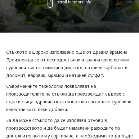
scroll for more info
Стъклото е широко използвано още от древни времена .
Произвежда се от леснодостъпни и сравнително евтини
суровини: пясък, силициев диоксид, натриев карбонат и
доломит, варовик, мрамор и натриев сулфат.
Съвременните технологии позволяват на
производителите на стъкло да произвеждат съдове с
една и съща здравина като използват по-малко суровини,
известни като леки добавки.
За да може стъклото да се използва отново в
производството и да бъдат намалени разходите по
допълнителното му сортиране, е необходимо то да бъде