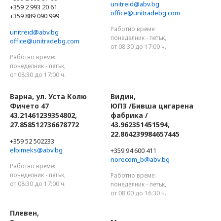
unitreid@abv.bg
+359 2 993 20 61
office@unitradebg.com
+359 889 090 999
Работно време:
unitreid@abv.bg
понеделник - петък,
office@unitradebg.com
от 08:30 до 17:00 ч.
Работно време:
понеделник - петък,
от 08:30 до 17:00 ч.
Варна, ул. Уста Колю
Видин,
Фичето 47
ЮПЗ /Бивша цигарена
43.21461239354802,
фабрика /
27.858512736678772
43.962351451594,
22.864239984657445
+359 52 502233
elbimeks@abv.bg
+359 94 600 411
norecom_b@abv.bg
Работно време:
понеделник - петък,
Работно време:
от 08:30 до 17:00 ч.
понеделник - петък,
от 08:00 до 16:30 ч.
Плевен,