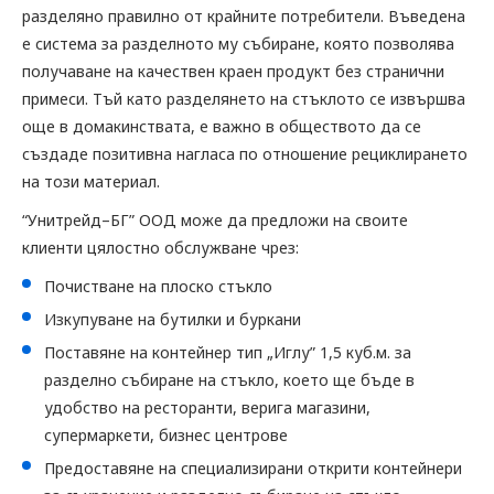
разделяно правилно от крайните потребители. Въведена
е система за разделното му събиране, която позволява
получаване на качествен краен продукт без странични
примеси. Тъй като разделянето на стъклото се извършва
още в домакинствата, е важно в обществото да се
създаде позитивна нагласа по отношение рециклирането
на този материал.
“Унитрейд–БГ” ООД може да предложи на своите
клиенти цялостно обслужване чрез:
Почистване на плоско стъкло
Изкупуване на бутилки и буркани
Поставяне на контейнер тип „Иглу” 1,5 куб.м. за
разделно събиране на стъкло, което ще бъде в
удобство на ресторанти, верига магазини,
супермаркети, бизнес центрове
Предоставяне на специализирани открити контейнери