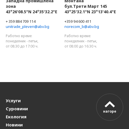
Западна промишлена
Монтана
зона
бул.Трети Март 145
43°26'08.5"N 24°35'32.2"E
43°25'32.1"N 23°13'40.4"E
+ 359 884 709 114
+359 94 600 411
unitrade_pleven@abv.bg
norecom_b@abv.bg
Работно време:
Работно време:
понеделник - петък,
понеделник - петък,
от 08:30 до 17:00 ч.
от 08:00 до 16:30 ч.
Услуги
Суровини
нагоре
Екология
Новини