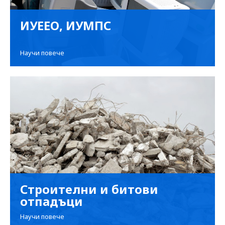
ИУЕЕО, ИУМПС
Научи повече
Строителни и битови
отпадъци
Научи повече