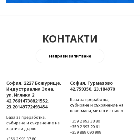
КОНТАКТИ
Направи запитване
София, 2227 Божурище,
София, Гурмазово
Индустриална Зона,
42.759350, 23.184970
ул. Иглика 2
База за преработка,
42.76614738821552,
събиране и съхранение на
23.20149772493454
пластмаси, метал и стъкло
База за преработка,
+359 2 993 38 80
събиране и съхранение на
+359 2 993 20 61
хартия и дърво
+359 889 090 999
+359 2 993 37 80