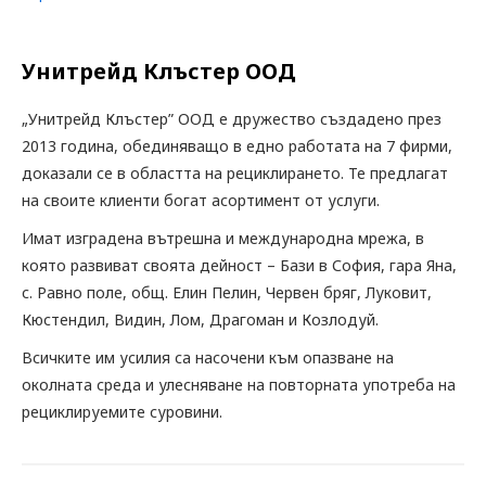
Унитрейд Клъстер ООД
„Унитрейд Клъстер” ООД е дружество създадено през
2013 година, обединяващо в едно работата на 7 фирми,
доказали се в областта на рециклирането. Те предлагат
на своите клиенти богат асортимент от услуги.
Имат изградена вътрешна и международна мрежа, в
която развиват своята дейност – Бази в София, гара Яна,
с. Равно поле, общ. Елин Пелин, Червен бряг, Луковит,
Кюстендил, Видин, Лом, Драгоман и Козлодуй.
Всичките им усилия са насочени към опазване на
околната среда и улесняване на повторната употреба на
рециклируемите суровини.