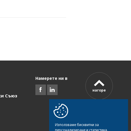
Намерете ни в
нагоре
ки Съюз
Използваме бисквитки за
персонализиране и статистика.