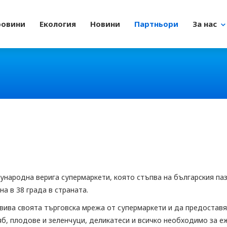
ровини
Екология
Новини
Партньори
За нас
ународна верига супермаркети, която стъпва на българския паз
на в 38 града в страната.
ива своята търговска мрежа от супермаркети и да предоставя 
ляб, плодове и зеленчуци, деликатеси и всичко необходимо за 